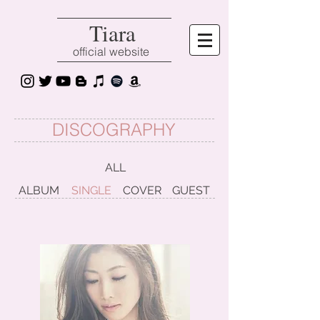
Tiara
official website
DISCOGRAPHY
ALL
ALBUM
SINGLE
COVER
GUEST