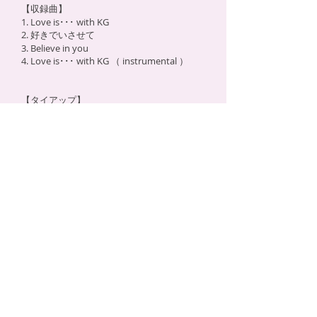
【
収録曲
】
1. Love is･･･ with KG
2. 好きでいさせて
3. Believe in you
4. Love is･･･ with KG （ instrumental ）
【タイアップ】
日本テレビ系「
スッキリ!!
」テーマソング
日本テレビ系「
ハッピーMusic
」POWER PLAY
日本テレビ系ドラマ「
遠まわりの雨
」挿入歌