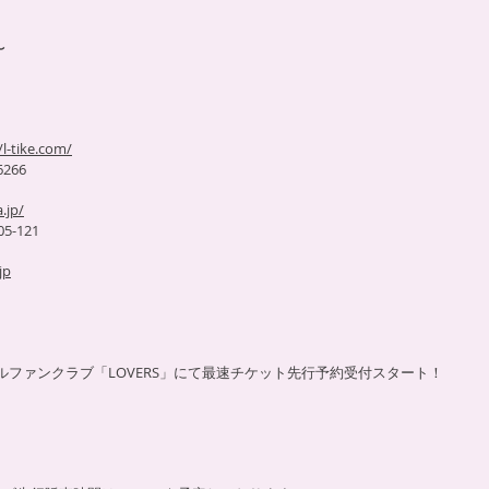
〜
/l-tike.com/
6266
a.jp/
5-121
jp
】
イルファンクラブ「LOVERS」にて最速チケット先行予約受付スタート！