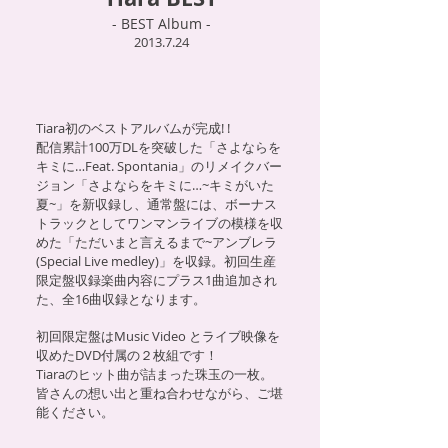
- BEST Album -
2013.7.24
Tiara初のベストアルバムが完成! !
配信累計100万DLを突破した「さよならを
キミに…Feat. Spontania」のリメイクバー
ジョン「さよな
らをキミに…~キミがいた
夏~」を新収録し、通常盤には、ボーナス
トラックとしてワンマンライブの模様を収
めた「ただいまと言えるまで~アンブレラ
(Special Live medley)」を収録。
初回生産
限定盤収録楽曲内容にプラス1曲追加され
た、全16曲収録となります。
初回限定盤はMusic Video とライブ映像を
収めたDVD付属の２枚組です！
Tiaraのヒット曲が詰まった珠玉の一枚。
皆さんの想い出と重ね合わせながら、ご堪
能ください。