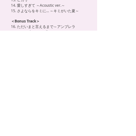
14. 愛しすぎて ～Acoustic ver.～
15. さよならをキミに… ～キミがいた夏～
＜Bonus Track＞
16. ただいまと言えるまで～アンブレラ
(Special Live medley)
【収録曲】初回限定盤
01. さよならをキミに… feat. Spontania
02. Love is・・・with KG
03. もう誰にもとられたくない feat. So’Fly
04. ありがとう。愛してた人 feat. Spontania
05. もう一度だけ
06. 愛しすぎて
07. 好きでいさせて
08. キミがおしえてくれた事 feat. SEAMO
09. 時をとめて feat. WISE
10. WINTER GIFT with MIHIRO ～マイロ～
11. 笑顔のキミが好きだから with YUKA from
moumoon
12. Precious Love
13. ヒカリ
14. 愛しすぎて ～Acoustic ver.～